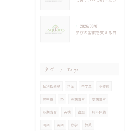
つまずきを見逃さない個別指導の重要性と未来への学び
2026/08/01
学びの習慣を支える自習室の重要性と活用法
タグ
Tags
個別指導塾
料金
中学生
不登校
豊中市
塾
春期講習
夏期講習
冬期講習
英検
宿題
無料体験
国語
英語
数学
算数