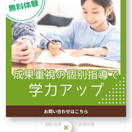
春期講習
振替授業
小学生
実力テスト
定期テスト対策
テスト前対策
学習習慣を身につける
夏期講習
塾での自学自習
冬期講習
内申点アップ
お問い合わせはこちら
先取り授業
個別指導塾で行う英検対策
お問い合わせはこちら