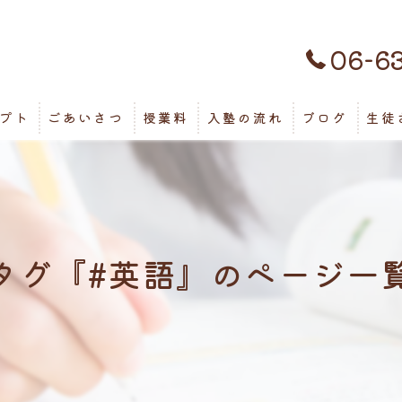
06-6
プト
ごあいさつ
授業料
入塾の流れ
ブログ
生徒
タグ『#英語』のページ一