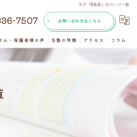
タグ『#英語』のページ一覧
336-7507
お問い合わせはこちら
さん・保護者様の声
当塾の特徴
アクセス
コラム
個別指導
マンツーマン
覧
受験
自習室
テスト