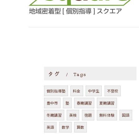
タグ
Tags
個別指導塾
料金
中学生
不登校
豊中市
塾
春期講習
夏期講習
冬期講習
英検
宿題
無料体験
国語
英語
数学
算数