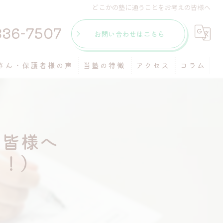
どこかの塾に通うことをお考えの皆様へ
336-7507
お問い合わせはこちら
さん・保護者様の声
当塾の特徴
アクセス
コラム
個別指導
マンツーマン
の皆様へ
受験
す！）
自習室
テスト