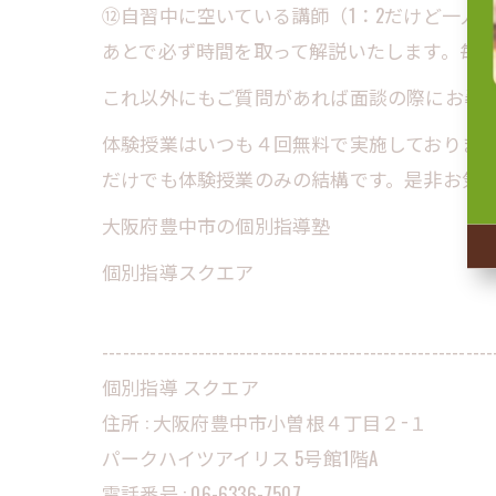
⑫自習中に空いている講師（1：2だけど一人
あとで必ず時間を取って解説いたします。毎日、2
これ以外にもご質問があれば面談の際にお尋
体験授業はいつも４回無料で実施しておりま
だけでも体験授業のみの結構です。是非お気軽
大阪府豊中市の個別指導塾
個別指導スクエア
---------------------------------------------------------
個別指導 スクエア
住所 :
大阪府豊中市小曽根４丁目２−１
パークハイツアイリス 5号館1階A
電話番号 :
06-6336-7507