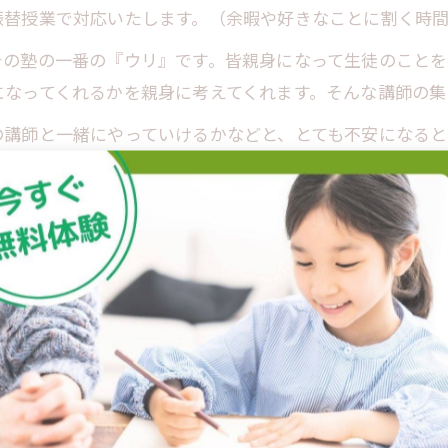
振替授業で対応いたします。（余暇や好きなことに割く時
チの塾の一番の『ウリ』です。皆親身になって生徒のことを
になってくれるかを親身に考えてくれます。そんな講師の集
の講師と一緒にやっていけるかなどと、とても不安になると
た生徒さんが不安な時に在校生ばかりと話をするなどして
く来られた生徒さんとの時間を大切にします。皆さんウェ
ご連絡ご相談をいたします。私は塾業界以外の一般企業で
す。
活面などで他の生徒さんに迷惑がかかることや自習室でうる
授業の声は聞こえますが比較的静かで集中できる環境です
ております。家で勉強の習慣がない生徒さんは是非積極的
中もご利用いただけます）