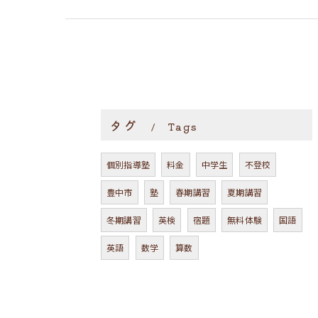
タグ
Tags
個別指導塾
料金
中学生
不登校
豊中市
塾
春期講習
夏期講習
冬期講習
英検
宿題
無料体験
国語
英語
数学
算数