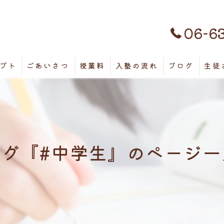
06-6
プト
ごあいさつ
授業料
入塾の流れ
ブログ
生徒
タグ『#中学生』のページ一