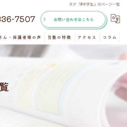
タグ『#中学生』のページ一覧
336-7507
お問い合わせはこちら
さん・保護者様の声
当塾の特徴
アクセス
コラム
個別指導
マンツーマン
覧
受験
自習室
テスト