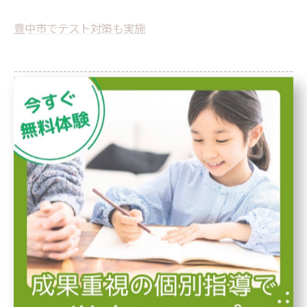
豊中市でテスト対策も実施
--------------------------------------------------------------------
--
個別指導
受験
自習室
テスト
< 前のページ
一覧に戻る
次のページ >
関連タグ