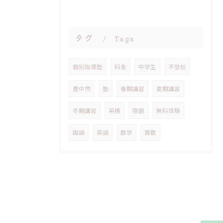
タグ
Tags
個別指導塾
料金
中学生
不登校
豊中市
塾
春期講習
夏期講習
冬期講習
英検
宿題
無料体験
国語
英語
数学
算数