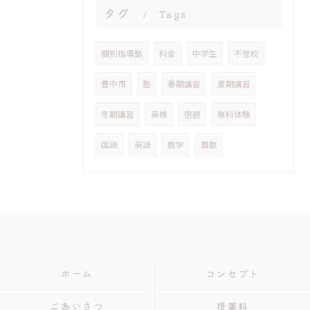
タグ
Tags
個別指導塾
料金
中学生
不登校
豊中市
塾
春期講習
夏期講習
冬期講習
英検
宿題
無料体験
国語
英語
数学
算数
ホーム
コンセプト
ごあいさつ
授業料