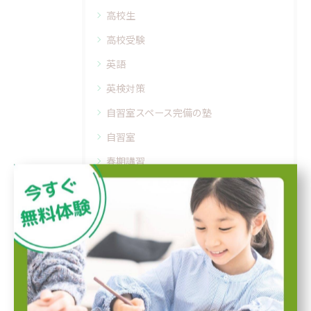
高校生
高校受験
英語
英検対策
自習室スペース完備の塾
自習室
春期講習
振替授業
小学生
実力テスト
定期テスト対策
テスト前対策
学習習慣を身につける