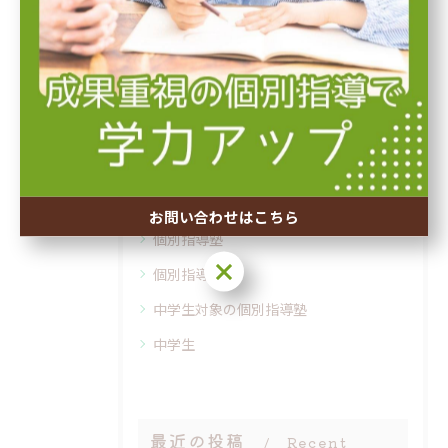
夏期講習
塾での自学自習
冬期講習
内申点アップ
先取り授業
個別指導塾で行う英検対策
お問い合わせはこちら
個別指導塾
お問い合わせはこちら
個別指導
中学生対象の個別指導塾
中学生
最近の投稿
Recent