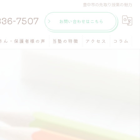
豊中市の先取り授業の魅力
336-7507
お問い合わせはこちら
さん・保護者様の声
当塾の特徴
アクセス
コラム
個別指導
マンツーマン
受験
自習室
テスト