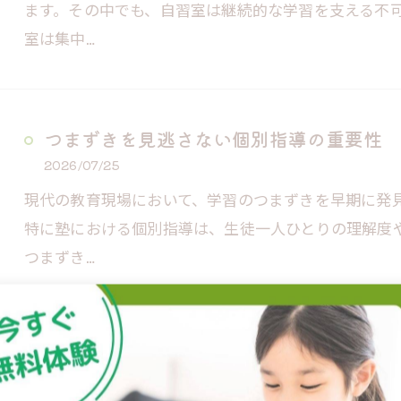
ます。その中でも、自習室は継続的な学習を支える不
室は集中…
つまずきを見逃さない個別指導の重要性
2026/07/25
現代の教育現場において、学習のつまずきを早期に発
特に塾における個別指導は、生徒一人ひとりの理解度
つまずき…
1
2
3
4
5
...
11