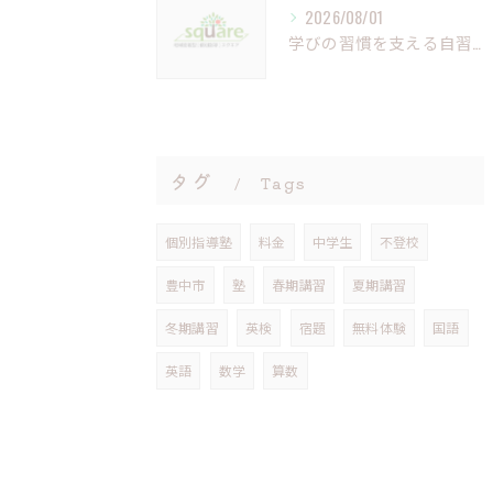
2026/08/01
学びの習慣を支える自習室の重要性と活用法
タグ
Tags
個別指導塾
料金
中学生
不登校
豊中市
塾
春期講習
夏期講習
冬期講習
英検
宿題
無料体験
国語
英語
数学
算数