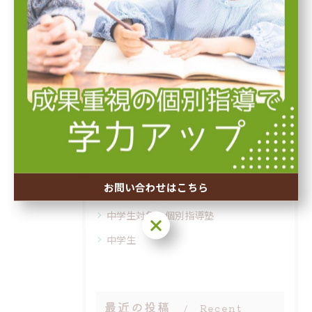
夏期講習
塾での自学自習
冬期講習
内申点アップ
先取り授業
個別指導塾で行う英検対策
個別指導塾
お問い合わせはこちら
個別指導
中学生対象の個別指導塾
お問い合わせはこちら
中学生
最近の投稿
Recent