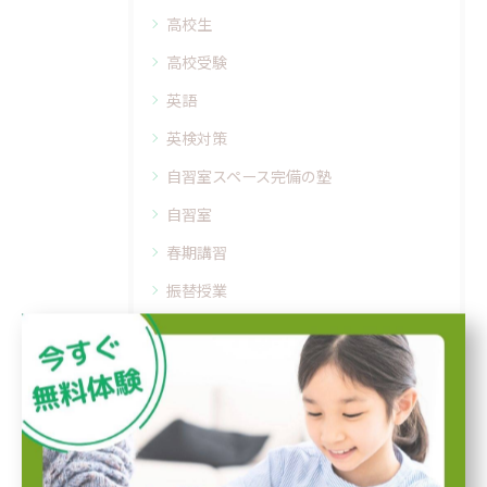
高校生
高校受験
英語
英検対策
自習室スペース完備の塾
自習室
春期講習
振替授業
小学生
実力テスト
定期テスト対策
テスト前対策
学習習慣を身につける