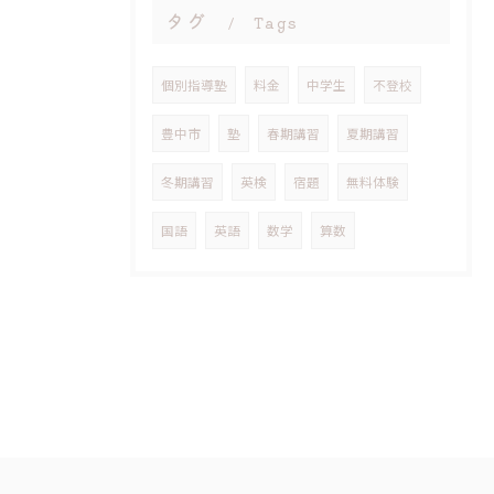
タグ
Tags
個別指導塾
料金
中学生
不登校
豊中市
塾
春期講習
夏期講習
冬期講習
英検
宿題
無料体験
国語
英語
数学
算数