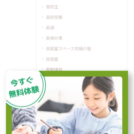
高校生
高校受験
英語
英検対策
自習室スペース完備の塾
自習室
春期講習
振替授業
小学生
実力テスト
定期テスト対策
テスト前対策
学習習慣を身につける