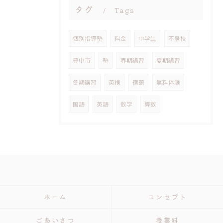
タグ
Tags
個別指導塾
料金
中学生
不登校
豊中市
塾
春期講習
夏期講習
冬期講習
英検
宿題
無料体験
国語
英語
数学
算数
ホーム
コンセプト
ごあいさつ
授業料