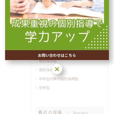
夏期講習
塾での自学自習
冬期講習
内申点アップ
先取り授業
個別指導塾で行う英検対策
お問い合わせはこちら
個別指導塾
お問い合わせはこちら
個別指導
中学生対象の個別指導塾
中学生
最近の投稿
Recent