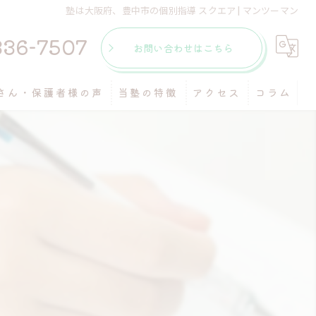
塾は大阪府、豊中市の個別指導 スクエア | マンツーマン
336-7507
お問い合わせはこちら
さん・保護者様の声
当塾の特徴
アクセス
コラム
個別指導
マンツーマン
受験
自習室
テスト