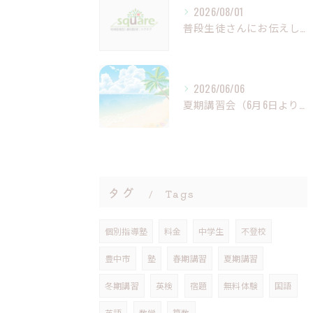
2026/08/01
普段生徒さんにお伝えしていること（夏休み編①）
2026/06/06
夏期講習会（6月6日より）受付開始
タグ
Tags
個別指導塾
料金
中学生
不登校
豊中市
塾
春期講習
夏期講習
冬期講習
英検
宿題
無料体験
国語
英語
数学
算数