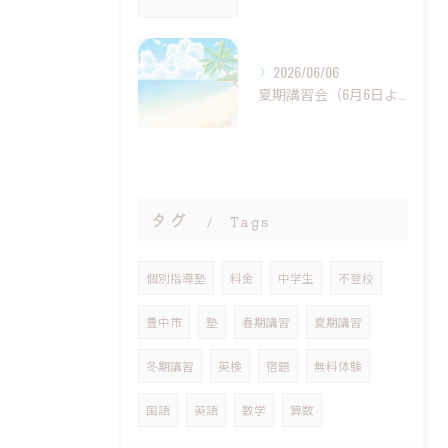
2026/06/06
夏期講習会（6月6日より）受付開始
タグ
Tags
個別指導塾
料金
中学生
不登校
豊中市
塾
春期講習
夏期講習
冬期講習
英検
宿題
無料体験
国語
英語
数学
算数