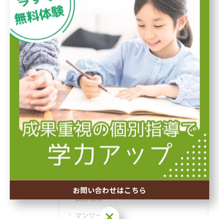
< 前のページ
一覧に戻る
次のページ >
関連タグ
#冬期講習
#豊中市
#無料体験
カテゴリー
Categories
全てのカテゴリー
お問い合わせはこちら
個別指導
お問い合わせはこちら
マンツーマン