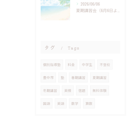
2026/06/06
夏期講習会（6月6日より）受付開始
タグ
Tags
個別指導塾
料金
中学生
不登校
豊中市
塾
春期講習
夏期講習
冬期講習
英検
宿題
無料体験
国語
英語
数学
算数