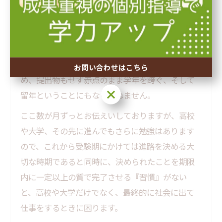
しても、例えば中学生ならこの時期に得た知識は
高校に入ってから必ず役に立ちます。この時期に必
要なことをやらずに高校に行くと、中学までの知
識が抜けているため高校でもすぐに赤点のピンチ
に陥ります。また、必要な時にやる習慣がないた
お問い合わせはこちら
め、提出物もせず赤点のまま学年を跨ぐ、そして
お問い合わせはこちら
留年ということにもなりかねません。
ここ数が月ずっとお伝えいしておりますが、高校
や大学、その先に進んでもさらに勉強はあります
ので、これから受験期にかけては進路を決める大
切な時期であると同時に、決められたことを期限
内に一定以上の質で完了させる『習慣』がない
と、高校や大学だけでなく、最終的に社会に出て
仕事をするときに困ります。