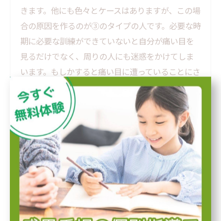
きます。他にも色々とケースはありますが、この場
合の原因を作るのが③のタイプの人です。必要な時
期に必要な訓練ができていないと自分が痛い目を
見るだけでなく、周りの人にも迷惑をかけてしま
います。もしかすると痛い目に遭っていることにさ
え気づかずに生きていくことになってしまいます。
出来るだけこのタイプには分類されてほしくあり
ませんので、いやいやだったとしてもここから受験
までは今までやったことがないくらいの努力をし
て欲しいです。
社会に出ると努力をしない人に対してはそう簡単
に周りは助けてくれません。
やってもやってもなかなか成績があがらなかったと