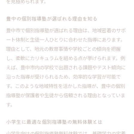
を見極められます。
個人塾・大手塾の違いを体験から理解する
学年別の最適な個別指導塾の選び方を解説
豊中の個別指導塾が選ばれる理由を知る
通いやすさも重要な個別指導塾の選択基準
豊中市で個別指導塾が選ばれる理由は、地域密着のサポ
個別指導塾の口コミや評判も体験時に参考
ート体制と生徒一人ひとりに合わせた指導にあります。
豊中市で個別指導塾を無料体験する価値
理由として、地元の教育事情や学校ごとの傾向を把握
個別指導塾の無料体験が持つメリットとは
し、柔軟にカリキュラムを組める点が挙げられます。例
えば、豊中市内の学校で出題される課題やテスト傾向に
豊中市で学力向上を目指すなら個別指導塾
沿った指導が受けられるため、効率的な学習が可能で
体験
す。このような地域特性を活かした指導が、豊中の個別
個別指導塾体験で分かる学習環境の違い
指導塾が保護者や生徒から信頼される理由となっていま
受験対策に強い個別指導塾を体験で見極め
す。
る
豊中の個別指導塾が提供するサポート体制
小学生に最適な個別指導塾の無料体験とは
無料体験を活用し個別指導塾の質をチェッ
小学生向けの個別指導塾無料体験では、基礎学力の定着