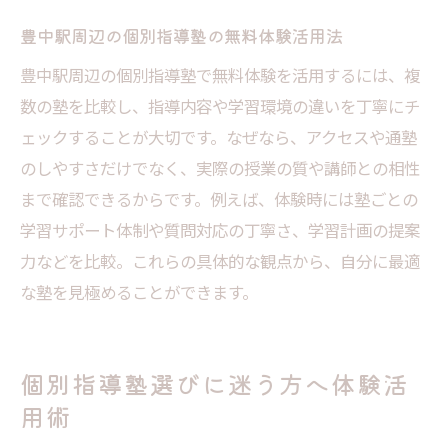
個別指導塾体験で家庭学習の課題も発見
豊中駅周辺の個別指導塾の無料体験活用法
最適な学習環境を無料体験から選ぶ方法
豊中駅周辺の個別指導塾で無料体験を活用するには、複
個別指導塾の体験で保護者も納得の環境確
数の塾を比較し、指導内容や学習環境の違いを丁寧にチ
認
ェックすることが大切です。なぜなら、アクセスや通塾
豊中の塾ブログ活用で学習環境の最新情報
のしやすさだけでなく、実際の授業の質や講師との相性
収集
まで確認できるからです。例えば、体験時には塾ごとの
個別指導塾無料体験で後悔しない選択を
学習サポート体制や質問対応の丁寧さ、学習計画の提案
個別指導塾の無料体験で納得の選択を実現
力などを比較。これらの具体的な観点から、自分に最適
な塾を見極めることができます。
後悔しない個別指導塾選びのチェックポイ
ント
複数の個別指導塾体験で比較検討を徹底す
個別指導塾選びに迷う方へ体験活
る
用術
無料体験後に重視すべき個別指導塾の特徴