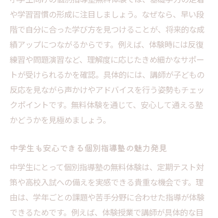
ク
や学習習慣の形成に注目しましょう。なぜなら、早い段
成績アップを目指す無料体験の活かし方
階で自分に合った学び方を見つけることが、将来的な成
個別指導塾の無料体験で成績向上を実感す
績アップにつながるからです。例えば、体験時には反復
る
練習や問題演習など、理解度に応じたきめ細かなサポー
学習習慣定着に個別指導塾体験が有効な理
トが受けられるかを確認。具体的には、講師が子どもの
由
反応を見ながら声かけやアドバイスを行う姿勢もチェッ
苦手科目克服を無料体験でサポートする方
クポイントです。無料体験を通じて、安心して通える塾
法
かどうかを見極めましょう。
受験対策に強い個別指導塾の体験の選び方
中学生も安心できる個別指導塾の魅力発見
個別指導塾無料体験でお子さまのやる気向
中学生にとって個別指導塾の無料体験は、定期テスト対
上
策や高校入試への備えを実感できる貴重な機会です。理
豊中の個別指導塾体験で成績アップを目指
由は、学年ごとの課題や苦手分野に合わせた指導が体験
す
できるためです。例えば、体験授業で講師が具体的な目
個別指導塾の雰囲気や講師を体験で確認