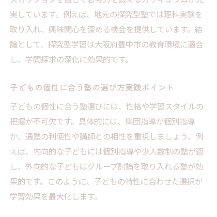
塾で実現する高校受験対策の最前線とは
実しています。例えば、地元の探究型塾では理科実験を
受験直前期に活かせる塾の学問探求サポー
取り入れ、興味関心を深める機会を提供しています。結
ト
論として、探究型学習は大阪府豊中市の教育環境に適合
探究型塾が提案する効果的な受験学習法
し、学問探求の深化に効果的です。
個別指導スクエアで伸ばす得点力と自己効
力感
子どもの個性に合う塾の選び方実践ポイント
塾の個別指導が高校受験合格に効く理由
子どもの個性に合う塾選びには、性格や学習スタイルの
把握が不可欠です。具体的には、集団指導か個別指導
か、通塾の利便性や講師との相性を重視しましょう。例
えば、内向的な子どもには個別指導や少人数制の塾が適
し、外向的な子どもはグループ討論を取り入れる塾が効
果的です。このように、子どもの特性に合わせた選択が
学習効果を最大化します。