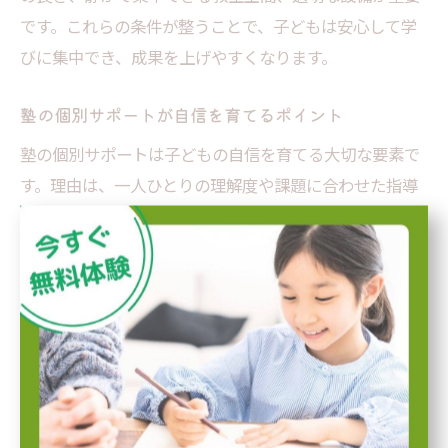
です。これらの条件が整うことで、子どもは安心して学
びに集中でき、成果を上げやすくなります。
塾の個別サポートが自信を育てるポイント
塾の個別サポートは子どもの自信を育てる大切な要素で
す。理由は、一人ひとりの理解度や課題に合わせた指導
が可能だからです。具体的には、苦手分野の克服に向け
た繰り返し練習や、達成感を得られる小目標の設定が効
果的です。こうした個別対応により、子どもは自信を持
って学習に取り組めるようになります。
探究型学習で広がる塾活用法