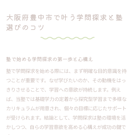
子どもの個性に合う塾の選び方実践ポイン
ト
大阪府豊中市で叶う学問探求と塾
塾口コミや評判から見る成功事例の傾向
選びのコツ
学問探求型塾が持つ魅力とは
個別指導塾が注目される学問探求の理由
探究型塾の指導方針と塾選びの新基準
塾で始める学問探求の第一歩と心構え
塾で育む主体的な学習姿勢とその効果
塾で学問探求を始める際には、まず明確な目的意識を持
塾の先生紹介を参考にした学びの深め方
つことが重要です。なぜ学びたいのか、その動機をはっ
学問探求を支える塾のサポート体制とは
きりさせることで、学習への意欲が持続します。例え
塾の学習環境で伸ばす自己肯定感アップ術
ば、当塾では基礎学力の定着から探究型学習まで多様な
塾が子どもの自己肯定感に与える影響を解
カリキュラムが用意され、個々の目標に応じたサポート
説
が受けられます。結論として、学問探求は塾の環境を活
探究型学習塾で実践するモチベーション維
かしつつ、自らの学習意欲を高める心構えが成功の鍵で