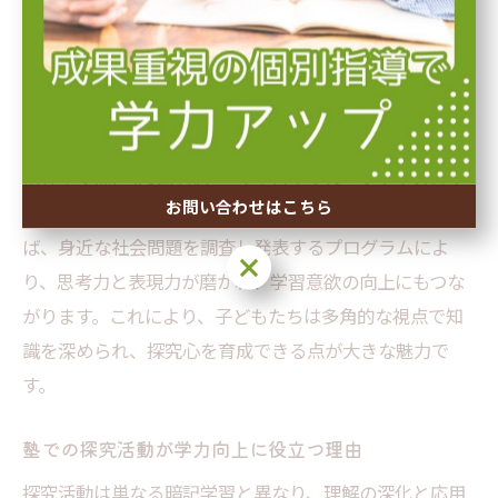
探究型塾の活用で広がる学問探求の視野
探究型塾は単なる知識習得にとどまらず、主体的に課題
を見つけ解決する力を養う場です。大阪府豊中市の個別
指導塾では、実践的なテーマ学習やグループディスカッ
お問い合わせはこちら
ションを通じて、学問探求の視野が広がります。例え
ば、身近な社会問題を調査し発表するプログラムによ
お問い合わせはこちら
り、思考力と表現力が磨かれ、学習意欲の向上にもつな
がります。これにより、子どもたちは多角的な視点で知
識を深められ、探究心を育成できる点が大きな魅力で
す。
塾での探究活動が学力向上に役立つ理由
探究活動は単なる暗記学習と異なり、理解の深化と応用