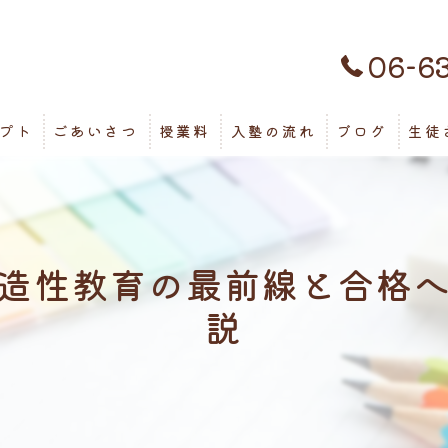
06-6
プト
ごあいさつ
授業料
入塾の流れ
ブログ
生徒
造性教育の最前線と合格
説