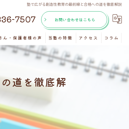
塾で広がる創造性教育の最前線と合格への道を徹底解説
336-7507
お問い合わせはこちら
さん・保護者様の声
当塾の特徴
アクセス
コラム
個別指導
マンツーマン
への道を徹底解
受験
自習室
テスト