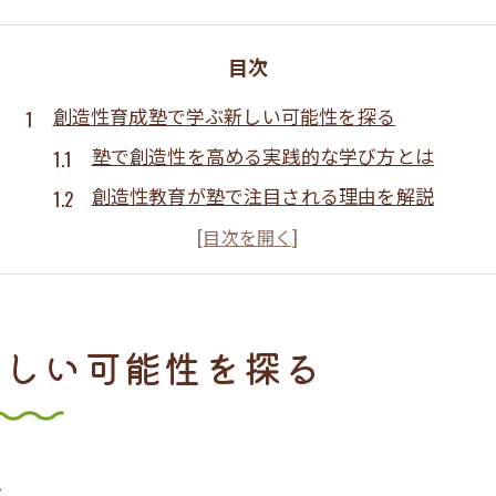
目次
創造性育成塾で学ぶ新しい可能性を探る
塾で創造性を高める実践的な学び方とは
創造性教育が塾で注目される理由を解説
塾が実現する創造性育成の特徴と魅力
科学技術分野で活躍するための塾の役割
創造性育成塾で得られる成長と自信の秘訣
新しい可能性を探る
塾選びが変える創造性教育の未来像
創造性育成塾を選ぶ際の注目ポイント
塾の選択が創造性教育に与える影響とは
塾ごとの創造性教育カリキュラム比較
は