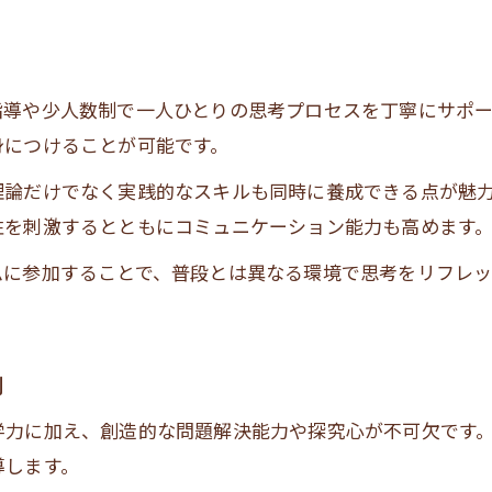
創造性教育が科学技術の未来を切り開く
塾の創造性指導が研究力を伸ばす秘訣
創造力を伸ばす塾の実践的なプログラムとは
指導や少人数制で一人ひとりの思考プロセスを丁寧にサポ
塾で学ぶ創造性育成の具体的プログラム
身につけることが可能です。
創造力を引き出す塾の実践授業の特徴
理論だけでなく実践的なスキルも同時に養成できる点が魅
創造性育成塾で人気の体験型カリキュラム
性を刺激するとともにコミュニケーション能力も高めます
塾の創造性プログラムで得られる力とは
ムに参加することで、普段とは異なる環境で思考をリフレ
科学技術分野に役立つ塾の創造性指導
お問い合わせはこちら
お問い合わせはこちら
合格を目指す創造性育成塾のポイント総まとめ
創造性育成塾で合格を目指すための戦略
割
塾で知る合格者の特徴と成功の秘訣
学力に加え、創造的な問題解決能力や探究心が不可欠です
創造性の育成塾倍率や選考対策の要点
導します。
塾のサポートで自信を持って選考に挑む方法