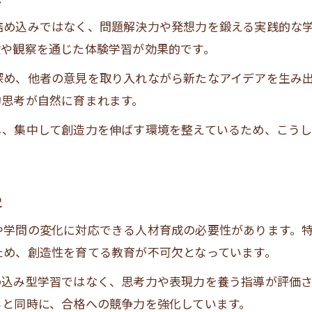
創造性を重視した塾選びの新しい基準
詰め込みではなく、問題解決力や発想力を鍛える実践的な
塾選びで未来の科学者への道が広がる理由
験や観察を通じた体験学習が効果的です。
創造性の育成には塾が必要なのか考察
深め、他者の意見を取り入れながら新たなアイデアを生み
創造性育成に塾が果たす本当の役割とは
的思考が自然に育まれます。
塾と学校の創造性教育の違いを検証する
し、集中して創造力を伸ばす環境を整えているため、こう
創造力は塾で本当に伸ばせるのか解説
塾の指導が創造性育成に与える影響
塾が創造性の育成に必要とされる理由
説
科学技術分野で光る創造性教育の効果
や学問の変化に対応できる人材育成の必要性があります。
塾による創造性教育が科学技術に与える影響
ため、創造性を育てる教育が不可欠となっています。
創造性育成塾で身につく科学的思考力とは
め込み型学習ではなく、思考力や表現力を養う指導が評価
塾が科学人材育成に貢献する理由を解説
ると同時に、合格への競争力を強化しています。