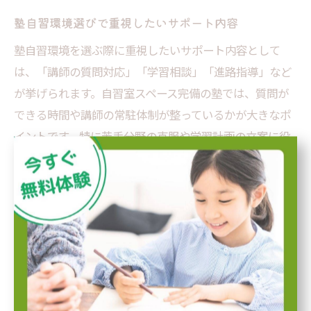
塾自習環境選びで重視したいサポート内容
塾自習環境を選ぶ際に重視したいサポート内容として
は、「講師の質問対応」「学習相談」「進路指導」など
が挙げられます。自習室スペース完備の塾では、質問が
できる時間や講師の常駐体制が整っているかが大きなポ
イントです。特に苦手分野の克服や学習計画の立案に役
立ちます。
また、定期的な面談や学習状況のフィードバックがある
塾は、モチベーション維持に効果的です。保護者への連
絡体制や、進路相談のサポートも確認しておくと安心で
きます。例えば、志望校合格に向けた個別指導や、定期
テスト対策講座などが充実している塾は、成績向上につ
ながりやすい傾向があります。