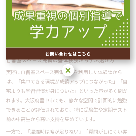
サポート内容を比較する際は、口コミや体験談、実際に
利用した生徒の声も参考になります。自分の学年や目標
に合ったサポート体制があるかどうかを重視し、自習だ
けでなく総合的な学習環境として塾を選ぶことが成功の
カギです。
お問い合わせはこちら
自習室スペース完備の塾体験談から学ぶ選び方
お問い合わせはこちら
実際に自習室スペース完備の塾を利用した体験談から
は、「集中できる環境が成績アップにつながった」「自
宅よりも学習習慣が身についた」といった声が多く聞か
れます。大阪府豊中市でも、静かな空間で計画的に勉強
できることが評価されており、特に受験生や定期テスト
前の中高生から高い支持を集めています。
一方で、「混雑時は席が足りない」「質問がしにくい雰