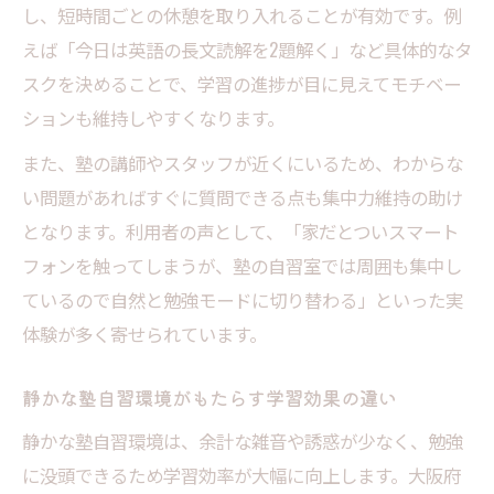
し、短時間ごとの休憩を取り入れることが有効です。例
理想の学習スペース
えば「今日は英語の長文読解を2題解く」など具体的なタ
自習室スペース完備の塾を比較するポイン
スクを決めることで、学習の進捗が目に見えてモチベー
ト
ションも維持しやすくなります。
塾の自習環境で重視すべき要素
また、塾の講師やスタッフが近くにいるため、わからな
理想の学習スペースとは自習室スペース完備
い問題があればすぐに質問できる点も集中力維持の助け
塾
となります。利用者の声として、「家だとついスマート
塾自習環境が学習意欲に与えるメリット
フォンを触ってしまうが、塾の自習室では周囲も集中し
自習室スペース完備の塾の便利な利用方法
ているので自然と勉強モードに切り替わる」といった実
自習室スペース完備の塾活用術
体験が多く寄せられています。
自習室スペース完備の塾を最大限に活用す
静かな塾自習環境がもたらす学習効果の違い
る方法
塾自習環境で集中力を持続させるポイント
静かな塾自習環境は、余計な雑音や誘惑が少なく、勉強
に没頭できるため学習効率が大幅に向上します。大阪府
自習室スペースを活かすコツ