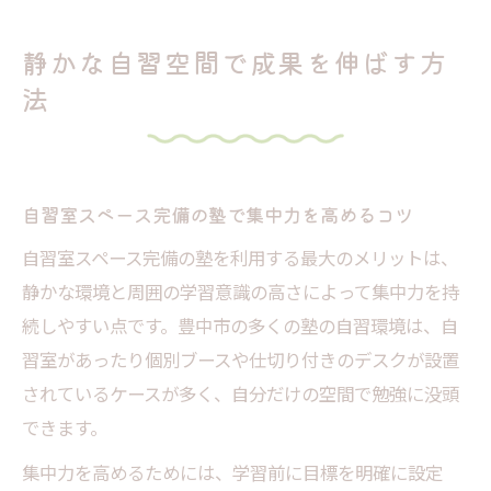
自習室完備の塾の活用法
成果を伸ばすための理想的な自習室スペー
静かな自習空間で成果を伸ばす方
ス利用法
法
塾自習環境の選び方で勉強効率が変わる理
由
集中できる塾自習環境を選ぶコツ
自習室スペース完備の塾で集中力を高めるコツ
自習室スペース完備の塾に注目すべきポイ
自習室スペース完備の塾を利用する最大のメリットは、
ント
静かな環境と周囲の学習意識の高さによって集中力を持
集中できる塾自習環境の見極め方と比較ポ
続しやすい点です。豊中市の多くの塾の自習環境は、自
イント
習室があったり個別ブースや仕切り付きのデスクが設置
理想の自習室スペース
されているケースが多く、自分だけの空間で勉強に没頭
塾自習環境選びで重視したいサポート内容
できます。
自習室スペース完備の塾体験談から学ぶ選
集中力を高めるためには、学習前に目標を明確に設定
び方