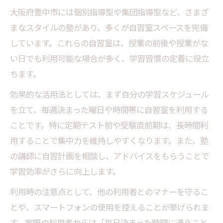
る
大阪府豊中市には個別指導型や集団指導型など、さまざ
自習室スペース完備の塾が選ばれる理由と
まなスタイルの塾があり、多くが自習室スペースを完備
は
しています。これらの自習室は、授業の前後や授業がな
利用できる自習室スペースの違い
い日でも利用可能な場合が多く、学習習慣の定着に役立
ちます。
塾自習環境と無料自習室のサポート体制比
較
効果的な活用法としては、まず自分の学習スケジュール
自習室スペース完備塾利用のメリットと注
を立て、毎週決まった曜日や時間帯に自習室を利用する
意点
ことです。特に定期テスト前や受験直前期は、長時間利
用することで集中力を維持しやすくなります。また、塾
の講師に自習計画を相談し、アドバイスをもらうことで
学習効率がさらに向上します。
利用時の注意点として、他の利用者とのマナーを守るこ
とや、スマートフォンの使用を控えることが挙げられま
す。実際の利用者からは「毎日決まった時間に通うこと