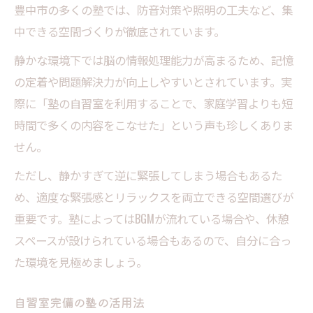
豊中市の多くの塾では、防音対策や照明の工夫など、集
勉強効率を上げる塾自習環境の工夫とは
中できる空間づくりが徹底されています。
自習室スペース完備塾の利用で得られる利
静かな環境下では脳の情報処理能力が高まるため、記憶
点
の定着や問題解決力が向上しやすいとされています。実
勉強効率が上がる環境作りのポイント
際に「塾の自習室を利用することで、家庭学習よりも短
自習室スペース完備の塾で学習効率を高め
時間で多くの内容をこなせた」という声も珍しくありま
る工夫
せん。
塾自習環境の整理整頓が集中力に与える影
ただし、静かすぎて逆に緊張してしまう場合もあるた
響
め、適度な緊張感とリラックスを両立できる空間選びが
自習室スペースで実践したい習慣
重要です。塾によってはBGMが流れている場合や、休憩
自習室スペース完備塾の環境整備ポイント
スペースが設けられている場合もあるので、自分に合っ
塾自習環境を使った目標管理のコツ
た環境を見極めましょう。
無料自習室と塾の違いを知るために
塾の自習環境と無料自習室の特徴を比較す
自習室完備の塾の活用法