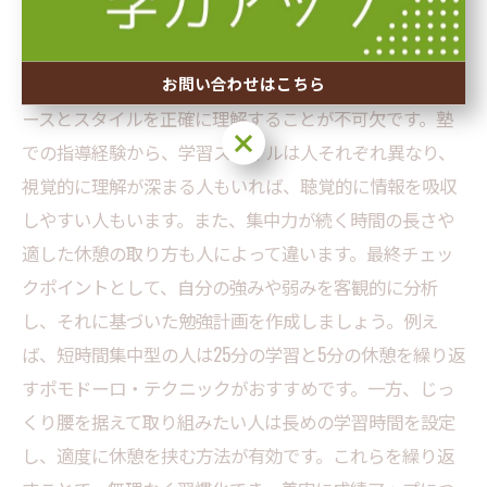
を築くための最終チェックポイント
効果的な学習習慣を身につけるためには、まず自分のペ
お問い合わせはこちら
ースとスタイルを正確に理解することが不可欠です。塾
お問い合わせはこちら
での指導経験から、学習スタイルは人それぞれ異なり、
視覚的に理解が深まる人もいれば、聴覚的に情報を吸収
しやすい人もいます。また、集中力が続く時間の長さや
適した休憩の取り方も人によって違います。最終チェッ
クポイントとして、自分の強みや弱みを客観的に分析
し、それに基づいた勉強計画を作成しましょう。例え
ば、短時間集中型の人は25分の学習と5分の休憩を繰り返
すポモドーロ・テクニックがおすすめです。一方、じっ
くり腰を据えて取り組みたい人は長めの学習時間を設定
し、適度に休憩を挟む方法が有効です。これらを繰り返