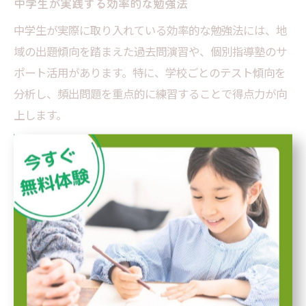
中学生が実践する効率的な勉強法
中学生が実際に取り入れている効率的な勉強法には、地
域の出題傾向を踏まえた過去問演習や、個別指導塾のサ
ポート活用があります。特に、学校ごとのテスト傾向を
分析し、頻出問題を重点的に練習することで得点力が向
上します。
また、勉強時間を一定に保つだけでなく、短時間で集中
して取り組む「ポモドーロ・テクニック」なども人気で
す。例えば「25分集中→5分休憩」を繰り返すことで、長
時間の勉強でも集中力を維持できます。友人同士で問題
を出し合う「クイズ形式」も、定着率アップに役立って
います。
実際の声として、「苦手な数学も、個別指導の先生と一
緒に弱点克服できた」「部活動後でも短時間で成果を感