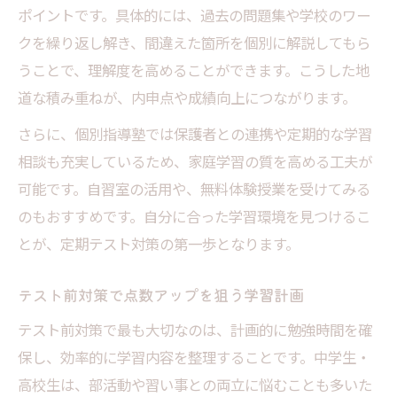
勉強法でスキマ時間を上手に使うテクニッ
ポイントです。具体的には、過去の問題集や学校のワー
ク
クを繰り返し解き、間違えた箇所を個別に解説してもら
テスト前対策に役立つ隙間時間勉強法のコ
うことで、理解度を高めることができます。こうした地
ツ
道な積み重ねが、内申点や成績向上につながります。
定期テスト対策を毎日の生活に自然に取り
さらに、個別指導塾では保護者との連携や定期的な学習
入れる
相談も充実しているため、家庭学習の質を高める工夫が
短時間で成果を出す勉強法
可能です。自習室の活用や、無料体験授業を受けてみる
得点アップへ直結する計画的な学習法の秘訣
のもおすすめです。自分に合った学習環境を見つけるこ
とが、定期テスト対策の第一歩となります。
定期テスト対策のための学習スケジュール
作成術
テスト前対策で点数アップを狙う学習計画
勉強法を活かす計画的なテスト前対策のポ
テスト前対策で最も大切なのは、計画的に勉強時間を確
イント
保し、効率的に学習内容を整理することです。中学生・
得点アップを目指す定期テスト対策の進め
高校生は、部活動や習い事との両立に悩むことも多いた
方