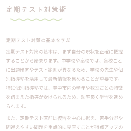
定期テスト対策で効果を出す勉強法の選び
定期テスト対策術
方
効率重視のテスト前勉強法を実践
定期テスト対策を効率化する時間割の工夫
定期テスト対策の基本を学ぶ
テスト前対策の計画立てで集中力を高める
定期テスト対策の基本は、まず自分の現状を正確に把握
方法
することから始まります。中学校や高校では、各校ごと
勉強法を見直して効率良く定期テスト対策
に出題傾向やテスト範囲が異なるため、学校の先生や個
中学生が実践する効率的な勉強法
別指導塾を活用して最新情報を集めることが重要です。
スムーズに進めるためのテスト前勉強法の
特に個別指導塾では、豊中市内の学年や教室ごとの特徴
秘訣
を踏まえた指導が受けられるため、効率良く学習を進め
スキマ時間活用で差がつく定期テスト勉強
られます。
通学時間を定期テスト対策に有効活用する
また、定期テスト直前は復習を中心に据え、苦手分野や
方法
間違えやすい問題を重点的に見直すことが得点アップの