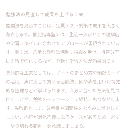
部活と定期テスト対策を両立する時間管理
術
勉強法の見直しで成果を上げる工夫
勉強法で部活動とテスト前対策を両立させ
勉強法を見直すことは、定期テスト対策の成果を大きく
る方法
左右します。個別指導塾では、生徒一人ひとりの理解度
定期テスト対策と部活両立のためのスケジ
や学習スタイルに合わせたアプローチが重視されていま
ュール例
す。例えば、苦手な教科は個別に指導を受け、得意分野
は自習で強化するなど、柔軟な学習方法が効果的です。
生徒が実践する部活両立勉強法
テスト前対策と部活動のバランスの取り方
具体的な工夫としては、ノートのまとめ方や暗記カード
の活用、声に出して覚える音読法、図や表を用いた視覚
的な整理などが挙げられます。自分に合った方法を見つ
けることが、勉強のモチベーション維持にもつながりま
す。失敗例として、参考書や問題集をむやみに増やして
しまい、内容が消化不良になるケースがあるため、必ず
「やり切れる範囲」を意識しましょう。