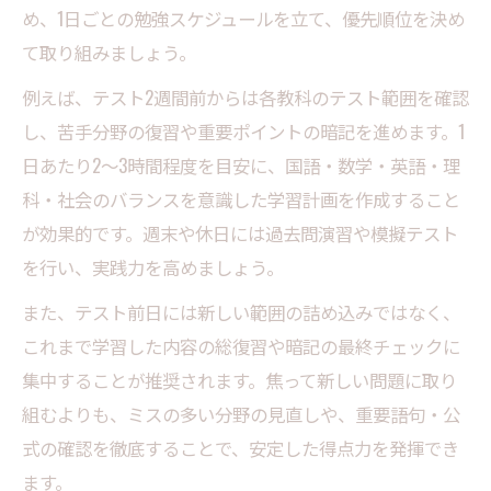
め、1日ごとの勉強スケジュールを立て、優先順位を決め
テスト前対策で結果が出る学習法の実践例
て取り組みましょう。
成功事例から学ぶ定期テスト勉強法
例えば、テスト2週間前からは各教科のテスト範囲を確認
苦手克服も可能なテスト前対策のコツ
し、苦手分野の復習や重要ポイントの暗記を進めます。1
定期テスト対策で苦手分野を見つけるステ
日あたり2〜3時間程度を目安に、国語・数学・英語・理
ップ
科・社会のバランスを意識した学習計画を作成すること
苦手教科への効果的な勉強法とテスト前対
が効果的です。週末や休日には過去問演習や模擬テスト
策
を行い、実践力を高めましょう。
テスト前対策で苦手克服を実現する学習術
また、テスト前日には新しい範囲の詰め込みではなく、
定期テスト対策で得意を伸ばし苦手を減ら
これまで学習した内容の総復習や暗記の最終チェックに
す方法
集中することが推奨されます。焦って新しい問題に取り
個別指導塾で実践できる苦手分野対策の工
組むよりも、ミスの多い分野の見直しや、重要語句・公
夫
式の確認を徹底することで、安定した得点力を発揮でき
部活と両立できる勉強スケジュール例
ます。