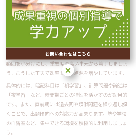
じられる」などの体験談が多く、効率的な勉強法が定期
テスト対策に直結しています。
スムーズに進めるためのテスト前勉強法の秘訣
テスト前勉強をスムーズに進めるには、優先順位を明確
にし、計画的に取り組むことが大切です。まず、テスト
お問い合わせはこちら
範囲を小分けにし、重要度の高い単元から着手しましょ
お問い合わせはこちら
う。こうした工夫で効率よく得点源を増やしています。
具体的には、暗記科目は「朝学習」、計算問題や論述は
「夜学習」など、時間帯ごとの特性を活かすのが効果的
です。また、直前期には過去問や類似問題を繰り返し解
くことで、出題傾向への対応力が高まります。塾や学校
の自習室など、集中できる環境を積極的に利用しましょ
う。