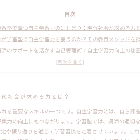
目次
学習塾で育つ自主学習力のはじまり：現代社会が求める力
なぜ学習塾で自主学習力を養うのか？その教育メソッドを
講師のサポートを活かす自己管理術：自主学習力向上の秘
計画立案から習慣化へ：学習塾で身につける持続する学び
自主学習力が社会でどう活きるか？塾での学びが未来を開
自主学習力とは？未来を切り拓く子どもの成長エンジン
学習塾の新たな役割：社会で役立つ自主学習力を育てる挑
現代社会が求める力とは？
られる重要なスキルの一つです。自主学習力とは、自ら課
収集力の向上にもつながります。学習塾では、講師の適切
設定や振り返りを通じて学習習慣を定着させています。こ