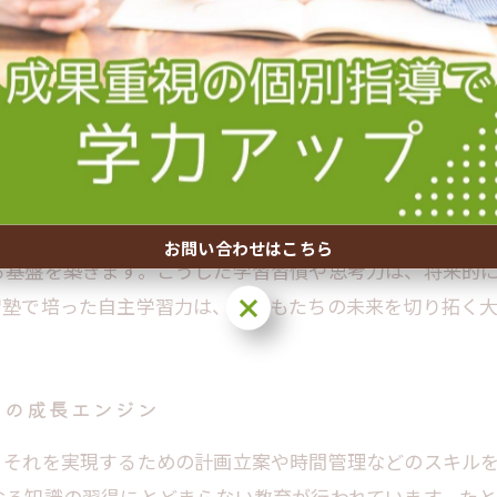
の多様な状況に対応できる人材育成につながるのです。
での学びが未来を開く理由
、生涯にわたり役立つ自主学習力を育成する重要な教育機
な情報を能動的に収集・活用する力を指します。塾では講
自己管理能力も養います。このプロセスを通じて、子ども
お問い合わせはこちら
る基盤を築きます。こうした学習習慣や思考力は、将来的
お問い合わせはこちら
習塾で培った自主学習力は、子どもたちの未来を切り拓く大
もの成長エンジン
、それを実現するための計画立案や時間管理などのスキル
なる知識の習得にとどまらない教育が行われています。た