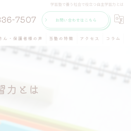
学習塾で養う社会で役立つ自主学習力とは
336-7507
お問い合わせはこちら
さん・保護者様の声
当塾の特徴
アクセス
コラム
個別指導
マンツーマン
習力とは
受験
自習室
テスト