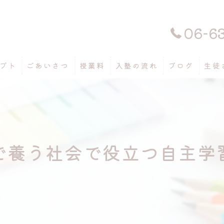
06-6
プト
ごあいさつ
授業料
入塾の流れ
ブログ
生徒
で養う社会で役立つ自主学