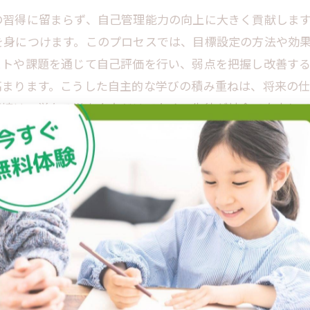
の習得に留まらず、自己管理能力の向上に大きく貢献しま
を身につけます。このプロセスでは、目標設定の方法や効
ストや課題を通じて自己評価を行い、弱点を把握し改善す
高まります。こうした自主的な学びの積み重ねは、将来の
環境は、単なる学力向上だけでなく、生徒が社会で自立し
つける持続する学びの力
案から学びの習慣化までを重視しています。まず、生徒は
は、効果的な時間管理や優先順位の付け方を指導し、生徒
や改善を促し、持続可能な学習習慣の形成をサポートしま
となる問題解決能力や情報収集力を涵養する基盤となります