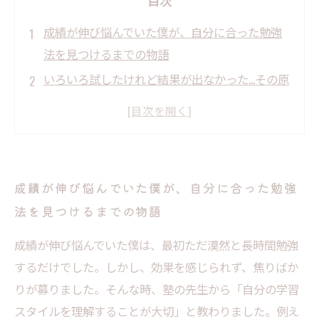
目次
成績が伸び悩んでいた僕が、自分に合った勉強
法を見つけるまでの物語
いろいろ試したけれど結果が出なかった…その原
因は勉強法のミスマッチだった
自分の学習スタイルを知ることが、成績アップ
の第一歩だった理由
実践！自分に合った勉強法で効率よく学ぶため
成績が伸び悩んでいた僕が、自分に合った勉強
の秘訣を徹底解説
法を見つけるまでの物語
努力が成績につながる喜び、自分に合った勉強
法で夢を叶えよう
成績が伸び悩んでいた僕は、最初ただ漠然と長時間勉強
するだけでした。しかし、効果を感じられず、焦りばか
自分にぴったりの勉強法を見つけるための3つの
りが募りました。そんな時、塾の先生から「自分の学習
ポイント
スタイルを理解することが大切」と教わりました。例え
塾で試される多様な指導法、その中から自分に