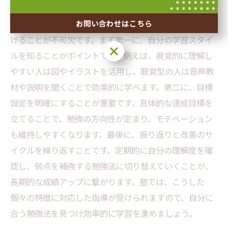
成績を向上させるためには、自分に合った勉強法を見つ
お問い合わせはこちら
けることが不可欠です。まず第一に、自分の学習スタイ
お問い合わせはこちら
ルを知ることがポイントです。例えば、視覚的に理解し
やすい人は図やイラストを活用し、聴覚型の人は音声教
材や説明を聞くことで効果的に学べます。第二に、目標
設定を明確にすることが重要です。具体的な達成目標を
立てることで、勉強の方向性が定まり、モチベーション
も維持しやすくなります。最後に、振り返りと改善のサ
イクルを繰り返すことです。定期的に自分の理解度を確
認し、弱点を補強する勉強法に切り替えていくことが、
長期的な成績アップに繋がります。塾では、こうした
個々の特徴に対応した指導が受けられますので、自分に
合う勉強法を見つけ効率的に学習を進めましょう。