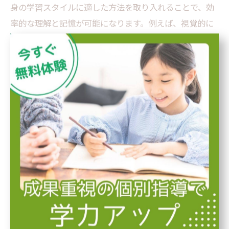
身の学習スタイルに適した方法を取り入れることで、効
率的な理解と記憶が可能になります。例えば、視覚的に
覚えるのが得意な人は図や色を使ったノート作りが効果
的ですし、聴覚に優れる人は音声教材や声に出しての復
習が有効です。塾では、個々の理解度や興味に応じたカ
リキュラムや指導方法を提供しており、それによりモチ
ベーションも維持しやすくなります。継続的な努力が成
績アップに直結する喜びを味わいながら、無理なく自分
のペースで学習を進めることが夢の実現へと繋がりま
す。ぜひ、自己分析を行い、最適な勉強法を見つけて夢
に向かって歩みましょう。
自分にぴったりの勉強法を見つけるための3つ
のポイント