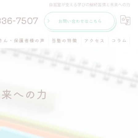
自習室が支える学びの継続習慣と未来への力
336-7507
お問い合わせはこちら
さん・保護者様の声
当塾の特徴
アクセス
コラム
個別指導
マンツーマン
未来への力
受験
自習室
テスト