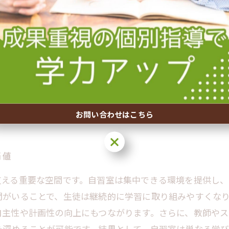
自習室の役割
上の役割を担っています。集中できる環境が整えられている
た空間を提供し、外部の雑音や誘惑を排除。これにより、
ることで、互いに刺激し合い、モチベーションの維持にも繋
度を形成する基盤となります。これらの力は単なる知識習
おける自習室活用は、学びの質を高め、継続する力を養う
お問い合わせはこちら
お問い合わせはこちら
価値
支える重要な空間です。自習室は集中できる環境を提供し、
間がいることで、生徒は継続的に学習に取り組みやすくな
自主性や計画性の向上にもつながります。さらに、教師や
を深めることが可能です。結果として、自習室は単なる学