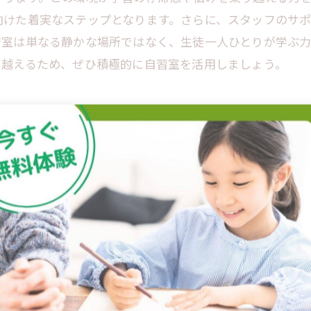
向けた着実なステップとなります。さらに、スタッフのサ
習室は単なる静かな場所ではなく、生徒一人ひとりが学ぶ
り越えるため、ぜひ積極的に自習室を活用しましょう。
長と達成感の物語
べる集中環境を提供し、学習習慣の継続を促進する重要な
姿勢が育まれ、成果を実感しやすくなります。また、定期的
定が可能になります。こうした積み重ねが、成績向上や志
ます。さらに自習室は、個々の学びの進捗を把握しやすい
トも充実します。結果として、自習室は単なる学びの場を