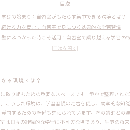
目次
学びの始まり：自習室がもたらす集中できる環境とは？
続ける力を育む：自習室で身につく効果的な学習習慣
壁にぶつかった時こそ活用！自習室で乗り越える学習の
成果を感じる瞬間：自習室が支える成長と達成感の物語
未来への力に変わる学びの継続習慣と自習室の役割
自習室が変える塾生の学習環境とその価値
持続可能な学習を実現する自習室活用のポイント
できる環境とは？
習に取り組むための重要なスペースです。静かで整理された
す。こうした環境は、学習習慣の定着を促し、効率的な知
、質問するための準備も整えられています。塾の講師との
習室は日々の継続的な学習に不可欠な場であり、生徒の将来