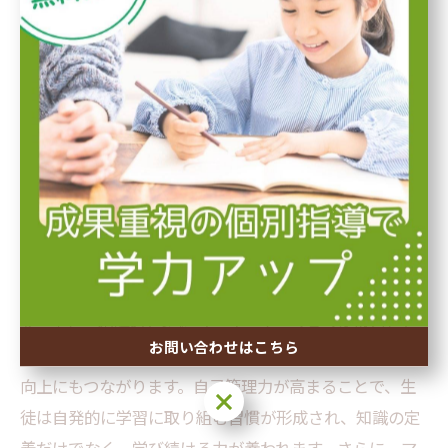
マンツーマン指導が選ばれる理由とその効果的
な活用法
マンツーマン指導は、生徒一人ひとりの理解度や学習ペ
ースに合わせたきめ細やかな対応が可能なため、塾業界
で高く評価されています。この個別指導の形態は、生徒
が自身の学習状況を正確に把握しやすく、疑問点もその
場で解消できるため、学習への積極性が自然と育ちま
す。また、指導者と密にコミュニケーションを取ること
お問い合わせはこちら
で、目標設定や計画的な時間管理といった自己管理力の
向上にもつながります。自己管理力が高まることで、生
お問い合わせはこちら
徒は自発的に学習に取り組む習慣が形成され、知識の定
着だけでなく、学び続ける力が養われます。さらに、マ