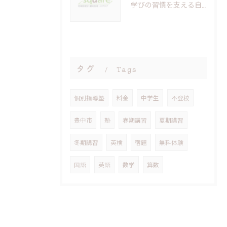
学びの習慣を支える自習室の重要性と活用法
タグ
Tags
個別指導塾
料金
中学生
不登校
豊中市
塾
春期講習
夏期講習
冬期講習
英検
宿題
無料体験
国語
英語
数学
算数