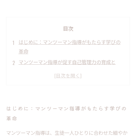
目次
はじめに：マンツーマン指導がもたらす学びの
革命
マンツーマン指導が促す自己管理力の育成と
は？
個別対応が実現する目標設定と時間管理の実践
法
継続的な学習の力を育てる指導の最終効果と未
はじめに：マンツーマン指導がもたらす学びの
来展望
革命
マンツーマン指導が選ばれる理由とその効果的
な活用法
マンツーマン指導は、生徒一人ひとりに合わせた細やか